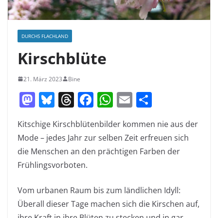
DURCHS FLACHLAND
Kirschblüte
21. März 2023
Bine
M
Bl
T
F
W
E
T
a
u
h
a
h
m
ei
Kitschige Kirschblütenbilder kommen nie aus der
st
e
re
c
at
ai
le
Mode – jedes Jahr zur selben Zeit erfreuen sich
o
sk
a
e
s
l
n
die Menschen an den prächtigen Farben der
d
y
d
b
A
Frühlingsvorboten.
o
s
o
p
n
o
p
Vom urbanen Raum bis zum ländlichen Idyll:
k
Überall dieser Tage machen sich die Kirschen auf,
ihre Kraft in ihre Blüten zu stecken und in gar