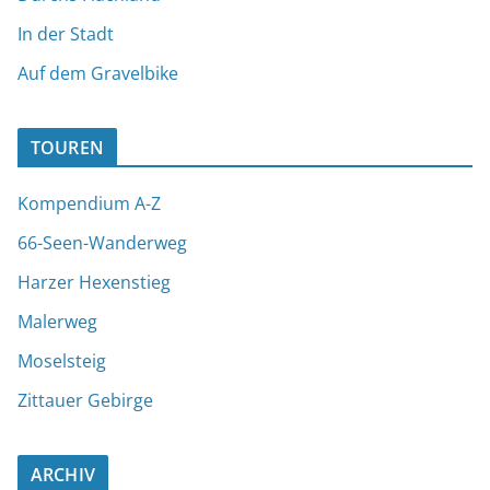
n
In der Stadt
a
t
Auf dem Gravelbike
i
v
TOUREN
e
:
Kompendium A-Z
66-Seen-Wanderweg
Harzer Hexenstieg
Malerweg
Moselsteig
Zittauer Gebirge
ARCHIV