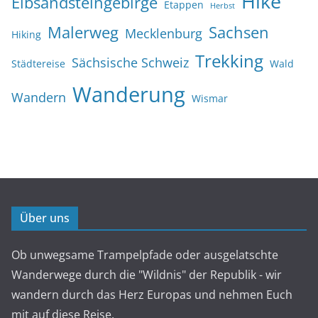
Hike
Elbsandsteingebirge
Etappen
Herbst
Malerweg
Sachsen
Mecklenburg
Hiking
Trekking
Sächsische Schweiz
Städtereise
Wald
Wanderung
Wandern
Wismar
Über uns
Ob unwegsame Trampelpfade oder ausgelatschte
Wanderwege durch die "Wildnis" der Republik - wir
wandern durch das Herz Europas und nehmen Euch
mit auf diese Reise.