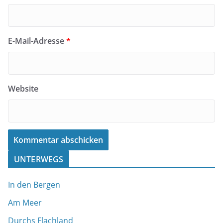
E-Mail-Adresse
*
Website
A
UNTERWEGS
l
In den Bergen
t
e
Am Meer
r
Durchs Flachland