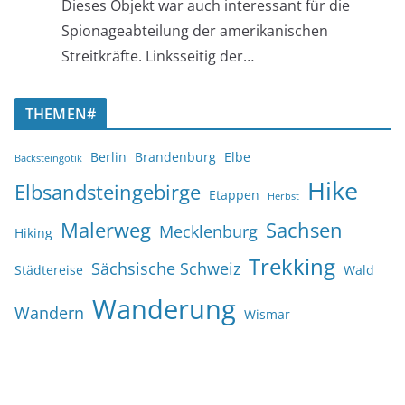
Dieses Objekt war auch interessant für die
Spionageabteilung der amerikanischen
Streitkräfte. Linksseitig der…
THEMEN#
Berlin
Brandenburg
Elbe
Backsteingotik
Hike
Elbsandsteingebirge
Etappen
Herbst
Malerweg
Sachsen
Mecklenburg
Hiking
Trekking
Sächsische Schweiz
Städtereise
Wald
Wanderung
Wandern
Wismar