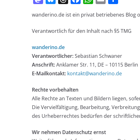
a
u
h
a
h
m
ei
wanderino.de ist ein privat betriebenes Blog
st
e
re
c
at
ai
le
o
sk
a
e
s
l
n
Verantwortlich für den Inhalt nach §5 TMG
d
y
d
b
A
o
s
o
p
wanderino.de
n
o
p
Verantwortlicher:
Sebastian Schwaner
Anschrift:
Anklamer Str. 11, DE – 10115 Berlin
k
E-Mailkontakt:
kontakt@wanderino.de
Rechte vorbehalten
Alle Rechte an Texten und Bildern liegen, sof
Die Vervielfältigung, Bearbeitung, Verbreitu
des Urheberrechtes bedürfen der schriftliche
Wir nehmen Datenschutz ernst