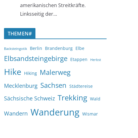
amerikanischen Streitkräfte.
Linksseitig der…
THEMEN#
Berlin
Brandenburg
Elbe
Backsteingotik
Elbsandsteingebirge
Etappen
Herbst
Hike
Malerweg
Hiking
Sachsen
Mecklenburg
Städtereise
Trekking
Sächsische Schweiz
Wald
Wanderung
Wandern
Wismar